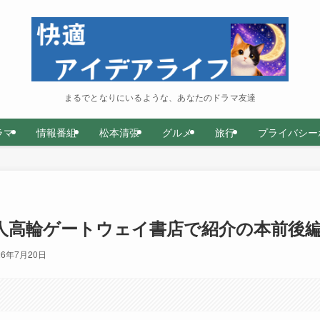
まるでとなりにいるような、あなたのドラマ友達
ラマ
情報番組
松本清張
グルメ
旅行
プライバシー
堺雅人高輪ゲートウェイ書店で紹介の本前後
26年7月20日