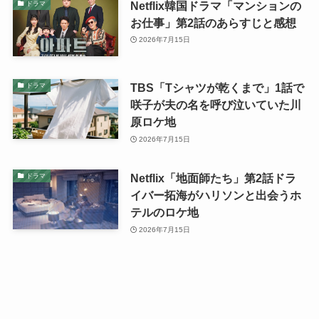
Netflix韓国ドラマ「マンションの
ドラマ
お仕事」第2話のあらすじと感想
2026年7月15日
TBS「Tシャツが乾くまで」1話で
ドラマ
咲子が夫の名を呼び泣いていた川
原ロケ地
2026年7月15日
Netflix「地面師たち」第2話ドラ
ドラマ
イバー拓海がハリソンと出会うホ
テルのロケ地
2026年7月15日