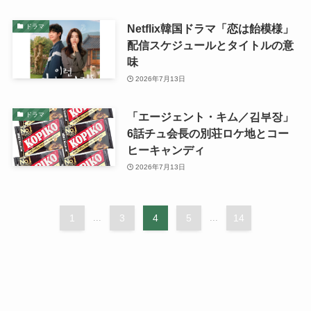
Netflix韓国ドラマ「恋は飴模様」
ドラマ
配信スケジュールとタイトルの意
味
2026年7月13日
「エージェント・キム／김부장」
ドラマ
6話チュ会長の別荘ロケ地とコー
ヒーキャンディ
2026年7月13日
1
3
4
5
14
...
...