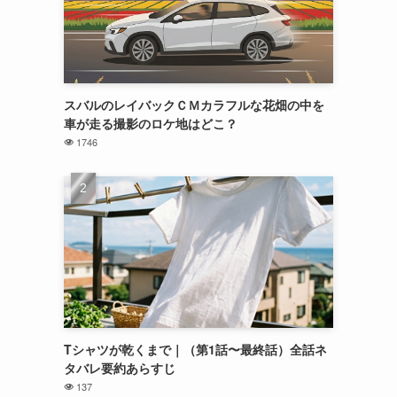
スバルのレイバックＣＭカラフルな花畑の中を
車が走る撮影のロケ地はどこ？
1746
Tシャツが乾くまで｜（第1話〜最終話）全話ネ
タバレ要約あらすじ
137