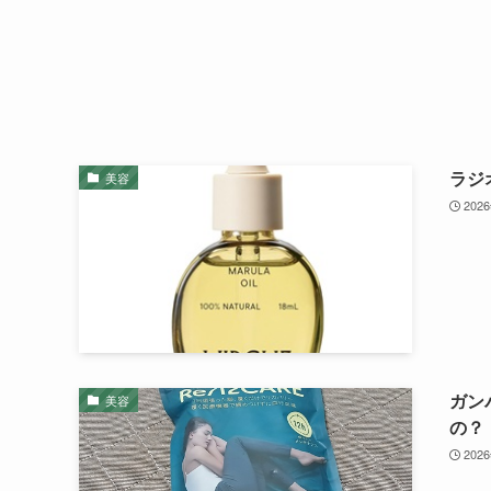
ラジ
美容
202
ガン
美容
の？
202