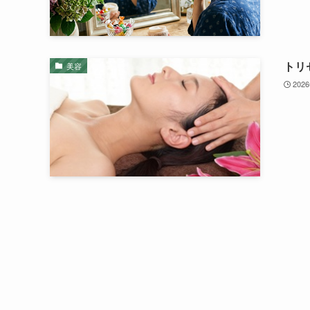
トリ
美容
202