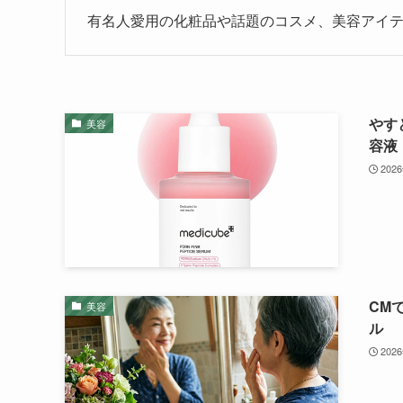
有名人愛用の化粧品や話題のコスメ、美容アイ
やす
美容
容液
202
CM
美容
ル
202