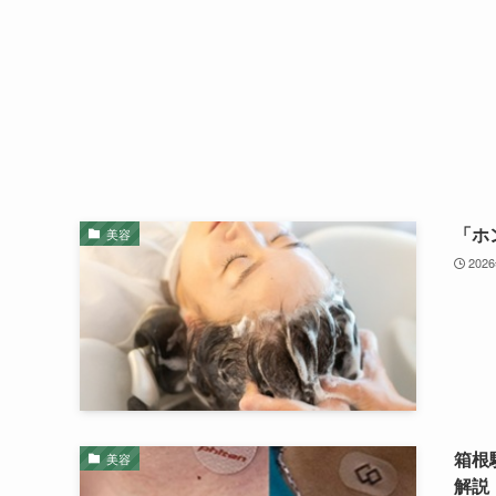
「ホ
美容
202
箱根
美容
解説