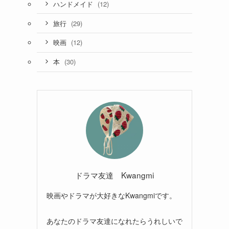
(12)
ハンドメイド
(29)
旅行
(12)
映画
(30)
本
ドラマ友達 Kwangmi
映画やドラマが大好きなKwangmiです。
あなたのドラマ友達になれたらうれしいで