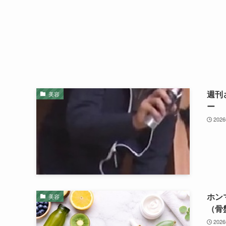
週刊
美容
ー
202
ホン
美容
（骨
202