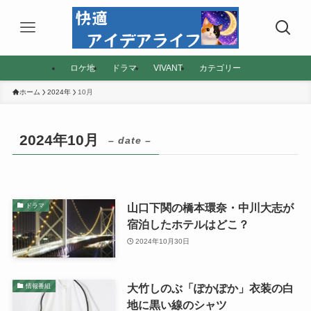
ロケ地
ドラマ
VIVANT
カテゴリー
ホーム
2024年
10月
2024年10月
– date –
山口下関の橋本環奈・中川大志が
ドラマ
宿泊したホテルはどこ？
2024年10月30日
大竹しのぶ「ぽかぽか」衣装の白
情報番組
地に黒い線のシャツ