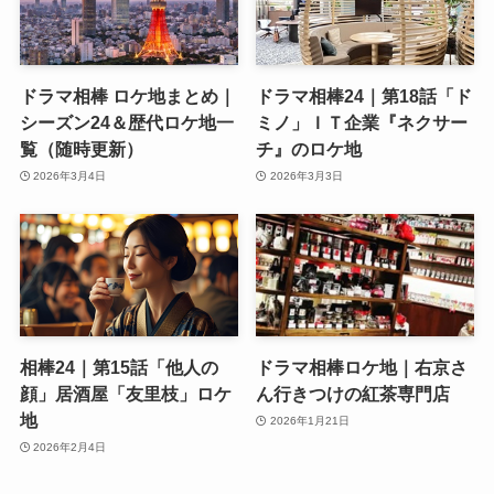
ドラマ相棒 ロケ地まとめ｜
ドラマ相棒24｜第18話「ド
シーズン24＆歴代ロケ地一
ミノ」ＩＴ企業『ネクサー
覧（随時更新）
チ』のロケ地
2026年3月4日
2026年3月3日
相棒24｜第15話「他人の
ドラマ相棒ロケ地｜右京さ
顔」居酒屋「友里枝」ロケ
ん行きつけの紅茶専門店
地
2026年1月21日
2026年2月4日