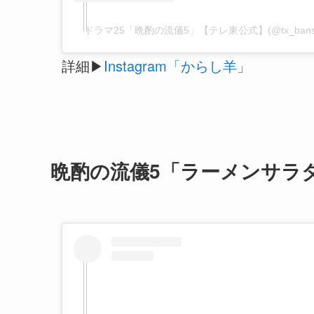
ドラマ25「晩酌の流儀5」【テレ東公式】(@tx_ban
詳細▶
Instagram「からし羊」
晩酌の流儀5「ラーメンサラ