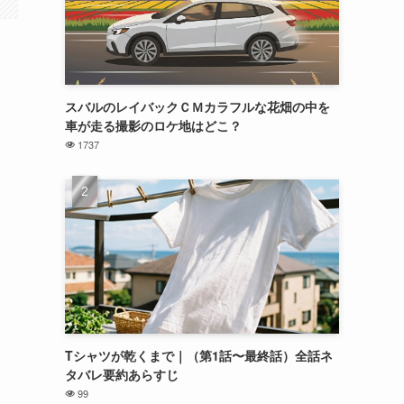
スバルのレイバックＣＭカラフルな花畑の中を
車が走る撮影のロケ地はどこ？
1737
Tシャツが乾くまで｜（第1話〜最終話）全話ネ
タバレ要約あらすじ
99