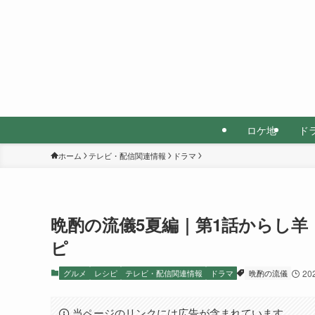
ロケ地
ド
ホーム
テレビ・配信関連情報
ドラマ
晩酌の流儀5夏編｜第1話からし
ピ
グルメ
レシピ
テレビ・配信関連情報
ドラマ
晩酌の流儀
20
当ページのリンクには広告が含まれています。