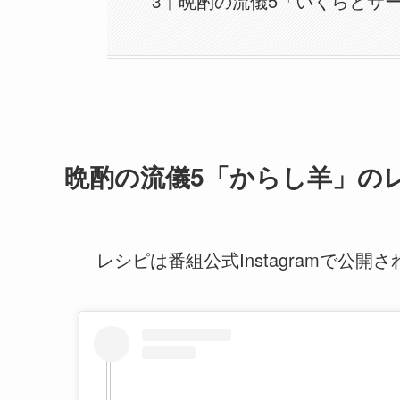
晩酌の流儀5「いくらとサ
晩酌の流儀5「からし羊」の
レシピは番組公式Instagramで公開