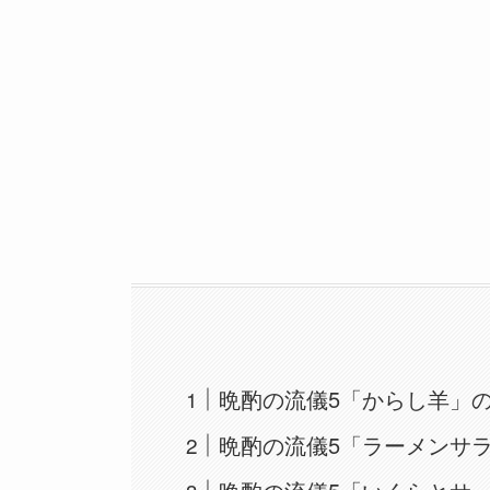
晩酌の流儀5「からし羊」
晩酌の流儀5「ラーメンサ