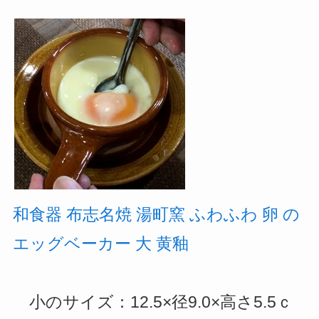
和食器 布志名焼 湯町窯 ふわふわ 卵 の
エッグベーカー 大 黄釉
小のサイズ：12.5×径9.0×高さ5.5ｃ