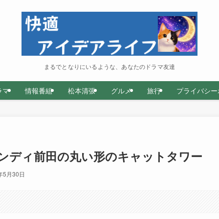
まるでとなりにいるような、あなたのドラマ友達
ラマ
情報番組
松本清張
グルメ
旅行
プライバシー
ンディ前田の丸い形のキャットタワー
年5月30日