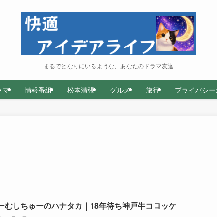
まるでとなりにいるような、あなたのドラマ友達
ラマ
情報番組
松本清張
グルメ
旅行
プライバシー
ーむしちゅーのハナタカ｜18年待ち神戸牛コロッケ