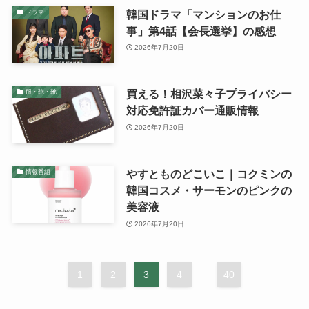
韓国ドラマ「マンションのお仕
ドラマ
事」第4話【会長選挙】の感想
2026年7月20日
買える！相沢菜々子プライバシー
服・鞄・靴
対応免許証カバー通販情報
2026年7月20日
やすとものどこいこ｜コクミンの
情報番組
韓国コスメ・サーモンのピンクの
美容液
2026年7月20日
1
2
3
4
40
...