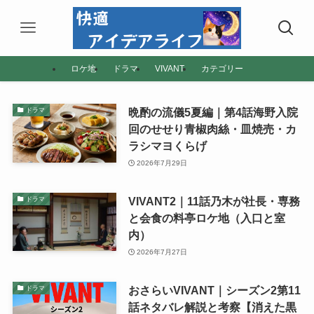
ロケ地
ドラマ
VIVANT
カテゴリー
晩酌の流儀5夏編｜第4話海野入院
ドラマ
回のせせり青椒肉絲・皿焼売・カ
ラシマヨくらげ
2026年7月29日
VIVANT2｜11話乃木が社長・専務
ドラマ
と会食の料亭ロケ地（入口と室
内）
2026年7月27日
おさらいVIVANT｜シーズン2第11
ドラマ
話ネタバレ解説と考察【消えた黒