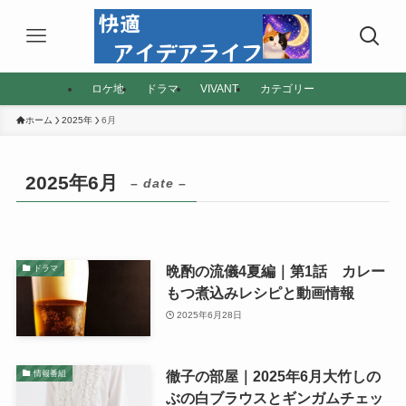
ロケ地
ドラマ
VIVANT
カテゴリー
ホーム
2025年
6月
2025年6月
– date –
晩酌の流儀4夏編｜第1話 カレー
ドラマ
もつ煮込みレシピと動画情報
2025年6月28日
徹子の部屋｜2025年6月大竹しの
情報番組
ぶの白ブラウスとギンガムチェッ