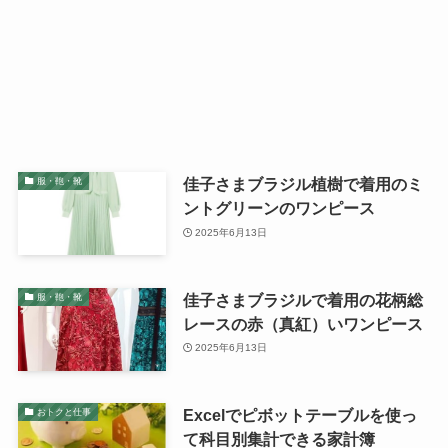
佳子さまブラジル植樹で着用のミ
服・鞄・靴
ントグリーンのワンピース
2025年6月13日
佳子さまブラジルで着用の花柄総
服・鞄・靴
レースの赤（真紅）いワンピース
2025年6月13日
Excelでピボットテーブルを使っ
おトクと仕事
て科目別集計できる家計簿